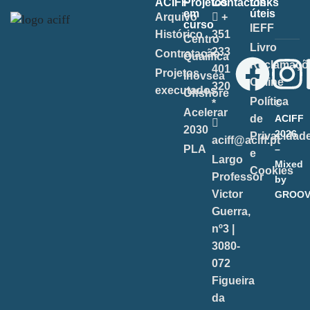
ACIFF
Projetos
Contactos
Links
em
úteis
Arquivo
+
curso
IEFF
Histórico
351
Centro
Livro
233
Contratação
Qualifica
Reclamaçõ
401
Projetos
Inovsea
Online
320
executados
Offshore
Política
*
©
Acelerar
de
ACIFF
2030
2026
Privacidad
aciff@aciff.pt
PLA
–
e
Largo
Mixed
Cookies
Professor
by
Victor
GROOV
Guerra,
nº3 |
3080-
072
Figueira
da