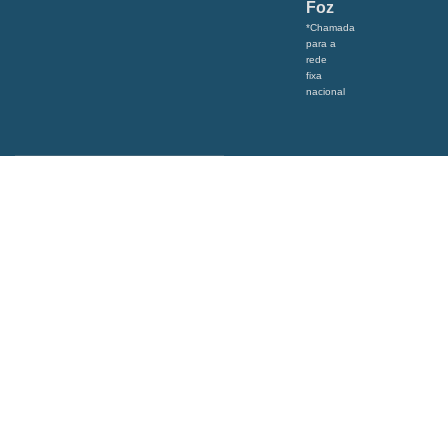
Foz
*Chamada
para a
rede
fixa
nacional