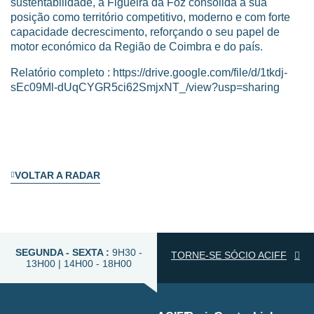
sustentabilidade, a Figueira da Foz consolida a sua
posição como território competitivo, moderno e com forte
capacidade decrescimento, reforçando o seu papel de
motor económico da Região de Coimbra e do país.
Relatório completo :
https://drive.google.com/file/d/1tkdj-
sEc09Ml-dUqCYGR5ci62SmjxNT_/view?usp=sharing
VOLTAR A RADAR
SEGUNDA - SEXTA :
9H30 -
TORNE-SE SÓCIO ACIFF
13H00 | 14H00 - 18H00