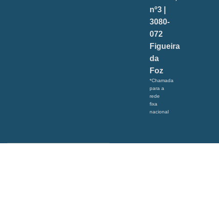
nº3 |
3080-
072
Figueira
da
Foz
*Chamada
para a
rede
fixa
nacional