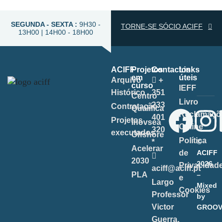
SEGUNDA - SEXTA :
9H30 -
TORNE-SE SÓCIO ACIFF
13H00 | 14H00 - 18H00
ACIFF
Projetos
Contactos
Links
em
úteis
Arquivo
+
curso
IEFF
Histórico
351
Centro
Livro
233
Contratação
Qualifica
Reclamaçõ
401
Projetos
Inovsea
Online
320
executados
Offshore
Política
*
©
Acelerar
de
ACIFF
2030
2026
Privacidad
aciff@aciff.pt
PLA
–
e
Largo
Mixed
Cookies
Professor
by
Victor
GROOV
Guerra,